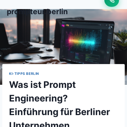
Zum
prompteur.berlin
Inhalt
springen
KI-TIPPS BERLIN
Was ist Prompt
Engineering?
Einführung für Berliner
Unternehmen