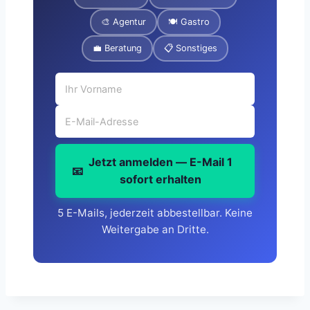
🎨 Agentur
🍽️ Gastro
💼 Beratung
📋 Sonstiges
Jetzt anmelden — E-Mail 1
📧
sofort erhalten
5 E-Mails, jederzeit abbestellbar. Keine
Weitergabe an Dritte.