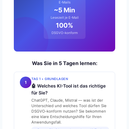
E-Mails
~5 Min
Lesezeit je E-Mail
100%
DSGVO-konform
Was Sie in 5 Tagen lernen:
TAG 1 • GRUNDLAGEN
1
🤖 Welches KI-Tool ist das richtige
für Sie?
ChatGPT, Claude, Mistral — was ist der
Unterschied und welches Tool dürfen Sie
DSGVO-konform nutzen? Sie bekommen
eine klare Entscheidungshilfe für Ihren
Anwendungsfall.