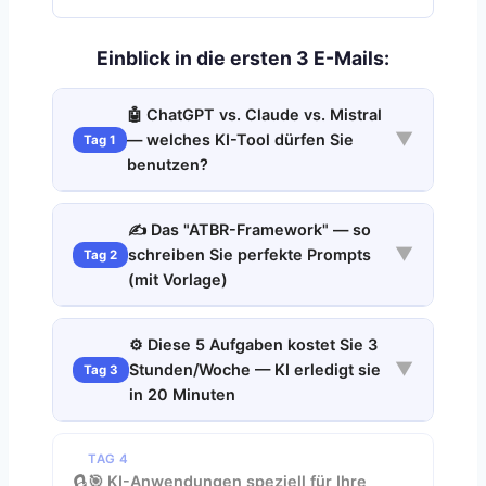
Einblick in die ersten 3 E-Mails:
🤖 ChatGPT vs. Claude vs. Mistral
▼
— welches KI-Tool dürfen Sie
Tag 1
benutzen?
✍️ Das "ATBR-Framework" — so
▼
schreiben Sie perfekte Prompts
Tag 2
(mit Vorlage)
⚙️ Diese 5 Aufgaben kostet Sie 3
▼
Stunden/Woche — KI erledigt sie
Tag 3
in 20 Minuten
TAG 4
🔒
🎯 KI-Anwendungen speziell für Ihre