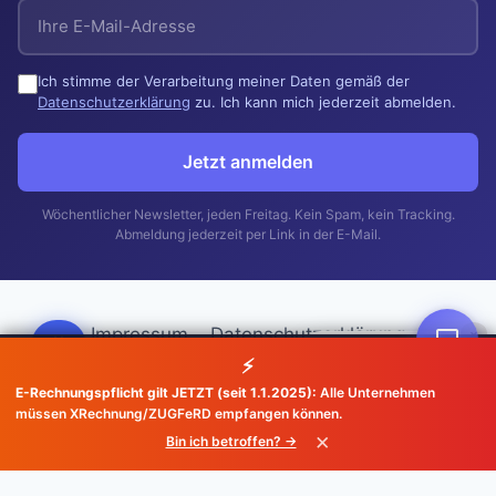
Ich stimme der Verarbeitung meiner Daten gemäß der
Datenschutzerklärung
zu. Ich kann mich jederzeit abmelden.
Jetzt anmelden
Wöchentlicher Newsletter, jeden Freitag. Kein Spam, kein Tracking.
Abmeldung jederzeit per Link in der E-Mail.
Impressum
Datenschutzerklärung
×
Kann ich Ihnen helfen?
Diese Website verwendet technisch notwendige Cookies und
⚡
EU
XRechnung 2026
Kundenstimmen
Preise
bindet Drittanbieter-Dienste ein (ProvenExpert, VoiceAI). Weitere
E-Rechnungspflicht gilt JETZT (seit 1.1.2025):
Alle Unternehmen
Informationen finden Sie in unserer
Datenschutzerklärung
.
FAQ
💻 Fernwartung
müssen XRechnung/ZUGFeRD empfangen können.
Verstanden
×
Bin ich betroffen? →
💻 Fernwartung / Remote-Support