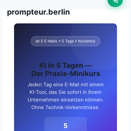
Zum
prompteur.berlin
Inhalt
springen
📧 5 E-Mails • 5 Tage • Kostenlos
KI in 5 Tagen —
Der Praxis-Minikurs
Jeden Tag eine E-Mail mit einem
KI-Tool, das Sie sofort in Ihrem
Unternehmen einsetzen können.
Ohne Technik-Vorkenntnisse.
5